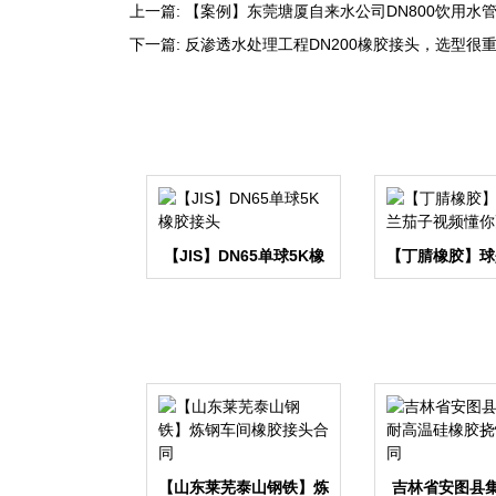
上一篇:
【案例】东莞塘厦自来水公司DN800饮用水
下一篇:
反渗透水处理工程DN200橡胶接头，选型很
【JIS】DN65单球5K橡
【丁腈橡胶】球
胶接头
子视频懂你更
【山东莱芜泰山钢铁】炼
吉林省安图县集