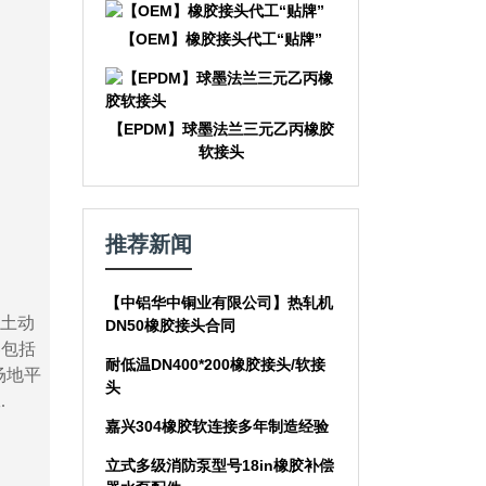
【OEM】橡胶接头代工“贴牌”
【EPDM】球墨法兰三元乙丙橡胶
软接头
推荐新闻
【中铝华中铜业有限公司】热轧机
破土动
DN50橡胶接头合同
容包括
耐低温DN400*200橡胶接头/软接
、场地平
头
.
嘉兴304橡胶软连接多年制造经验
立式多级消防泵型号18in橡胶补偿