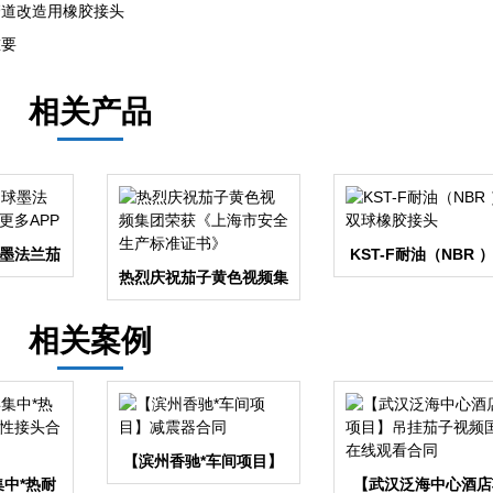
管道改造用橡胶接头
重要
相关产品
墨法兰茄
KST-F耐油（NBR 
多APP
热烈庆祝茄子黄色视频集
球橡胶接头
团荣获《上海市安全生产
标准证书》
相关案例
【滨州香驰*车间项目】
中*热耐
减震器合同
【武汉泛海中心酒店