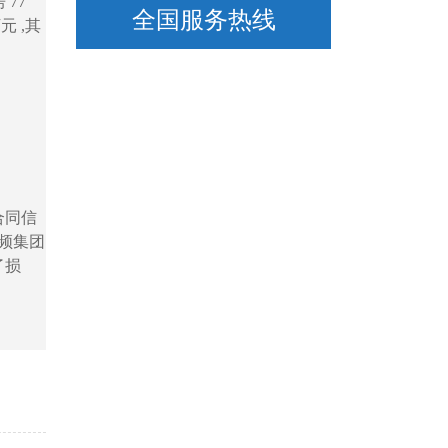
 77
全国服务热线
元 ,其
合同信
视频集团
了损