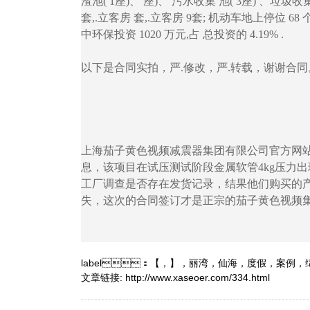
渣池( 1座)、 座)、 污水收集 池( 3座) 
套,.立客房 套,.立客房 9套; 机动车地上停位 68 
中环保投资 1020 万元,占 总投资的 4.19% .
以下是合同实拍，严.修改，严.转载，谢谢合同
上海茄子黄色视频减震器集团有限公司官方网站
息，该项目在试压测试阶段金属软管4kg压力出
工厂调查是否存在发货记录，结果他们购买的
失，这次的合同签订才是正宗的茄子黄色视频集团
label：
【
，
】
，
丽湾
，
仙海
，
度假
，
案例
，
文章链接:
http://www.xaseoer.com/334.html