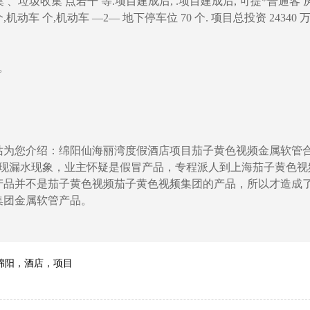
、垃圾收集 、垃圾收集 点若干 等.项目建成后, .项目建成后, 可提*普通客 房
个,机动车 个,机动车 —2— 地下停车位 70 个. 项目总投资 24340 万
。
为您介绍：绵阳仙海丽湾度假酒店项目茄子黄色视频金属软管
现漏水现象，业主怀疑是假冒产品，专程派人到上海茄子黄色
产品并不是茄子黄色视频茄子黄色视频集团的产品，所以才造成
金属软管产品。
绵阳
，
酒店
，
项目