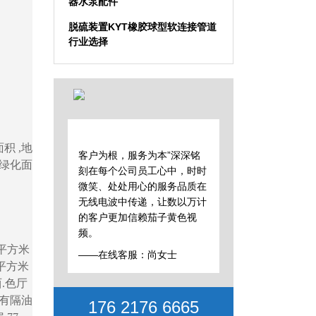
器水泵配件
脱硫装置KYT橡胶球型软连接管道
行业选择
积 ,地
客户为根，服务为本”深深铭
 绿化面
刻在每个公司员工心中，时时
微笑、处处用心的服务品质在
无线电波中传递，让数以万计
的客户更加信赖茄子黄色视
频。
 平方米
——在线客服：尚女士
 平方米
西.色厅
施有隔油
176 2176 6665